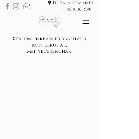
Itt találsz minket
06 30 161 5691
Szalonunkban próbálható
koktélruhák,
menyecskeruhák.
Szatén menyecskeruha borvörös színben