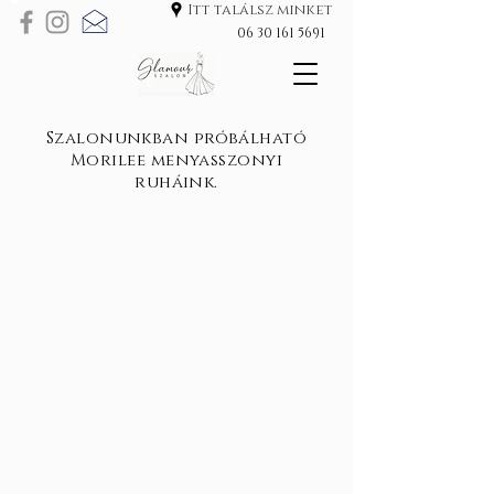
Itt találsz minket
06 30 161 5691
Szalonunkban próbálható
Morilee menyasszonyi
ruháink.
Morilee Filippa 2979
Morilee Filippa 2979
Morilee Filippa 2979
Morilee Dalia 2906
Morilee Dalia 2906
Morilee Dalia 2906