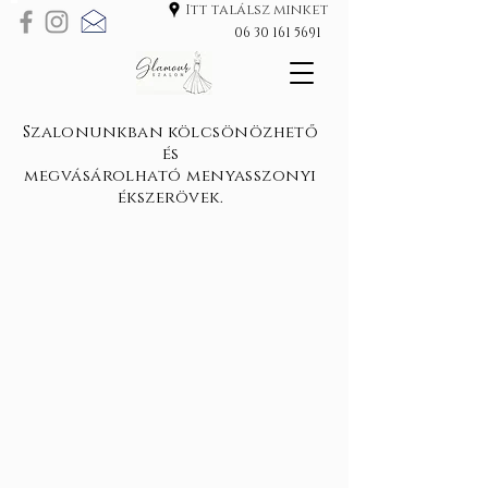
Itt találsz minket
06 30 161 5691
Szalonunkban kölcsönözhető
és
megvásárolható menyasszonyi
ékszerövek.
Menyasszonyi öv L392