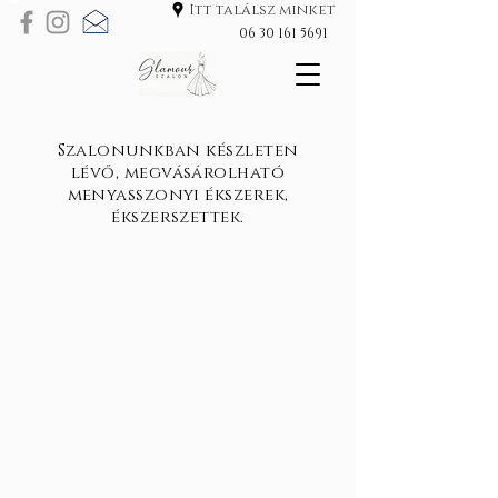
Itt találsz minket
06 30 161 5691
Szalonunkban készleten
lévő, megvásárolható
menyasszonyi ékszerek,
ékszerszettek.
EG9965S
RH1100S
EG0441S
EG0407S
EG2038S
JE157S